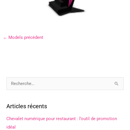
←
Models précédent
R
e
c
Articles récents
h
e
Chevalet numérique pour restaurant : l’outil de promotion
r
idéal