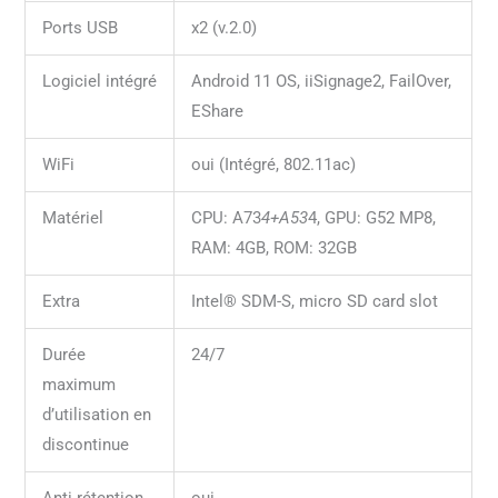
Ports USB
x2 (v.2.0)
Logiciel intégré
Android 11 OS, iiSignage2, FailOver,
EShare
WiFi
oui (Intégré, 802.11ac)
Matériel
CPU: A73
4+A53
4, GPU: G52 MP8,
RAM: 4GB, ROM: 32GB
Extra
Intel® SDM-S, micro SD card slot
Durée
24/7
maximum
d’utilisation en
discontinue
Anti rétention
oui