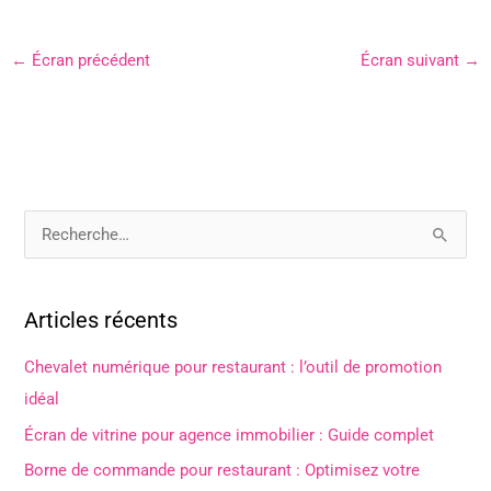
←
Écran précédent
Écran suivant
→
R
e
c
Articles récents
h
e
Chevalet numérique pour restaurant : l’outil de promotion
r
idéal
c
Écran de vitrine pour agence immobilier : Guide complet
h
Borne de commande pour restaurant : Optimisez votre