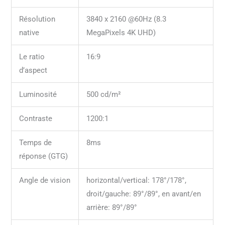
Résolution
3840 x 2160 @60Hz (8.3
native
MegaPixels 4K UHD)
Le ratio
16:9
d’aspect
Luminosité
500 cd/m²
Contraste
1200:1
Temps de
8ms
réponse (GTG)
Angle de vision
horizontal/vertical: 178°/178°,
droit/gauche: 89°/89°, en avant/en
arrière: 89°/89°