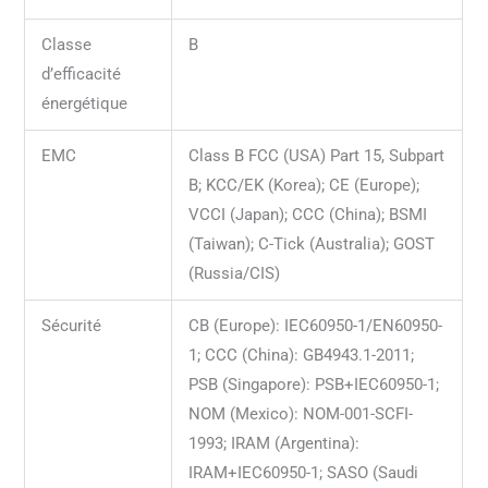
Classe
B
d’efficacité
énergétique
EMC
Class B FCC (USA) Part 15, Subpart
B; KCC/EK (Korea); CE (Europe);
VCCI (Japan); CCC (China); BSMI
(Taiwan); C-Tick (Australia); GOST
(Russia/CIS)
Sécurité
CB (Europe): IEC60950-1/EN60950-
1; CCC (China): GB4943.1-2011;
PSB (Singapore): PSB+IEC60950-1;
NOM (Mexico): NOM-001-SCFI-
1993; IRAM (Argentina):
IRAM+IEC60950-1; SASO (Saudi