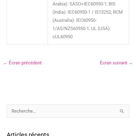
Arabia): SASO+IEC60950-1; BIS
(India): IEC60950-1 / IS13252; RCM
(Australia): IEC60950-
1/AS/NZS60950-1; UL (USA):
cUL60950
←
Écran précédent
Écran suivant
→
R
e
c
Articles récents