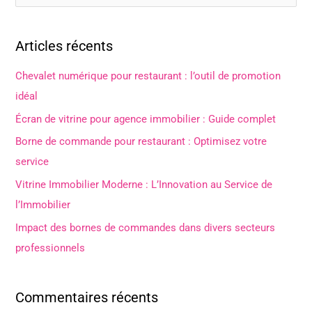
e
c
Articles récents
h
e
Chevalet numérique pour restaurant : l’outil de promotion
r
idéal
c
Écran de vitrine pour agence immobilier : Guide complet
h
Borne de commande pour restaurant : Optimisez votre
e
service
r
Vitrine Immobilier Moderne : L’Innovation au Service de
l’Immobilier
:
Impact des bornes de commandes dans divers secteurs
professionnels
Commentaires récents