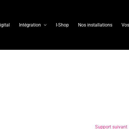
igital
Intégration
I-Shop
Nos installations
Vos
Support suivant