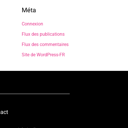
Méta
Connexion
Flux des publications
Flux des commentaires
Site de WordPress-FR
act