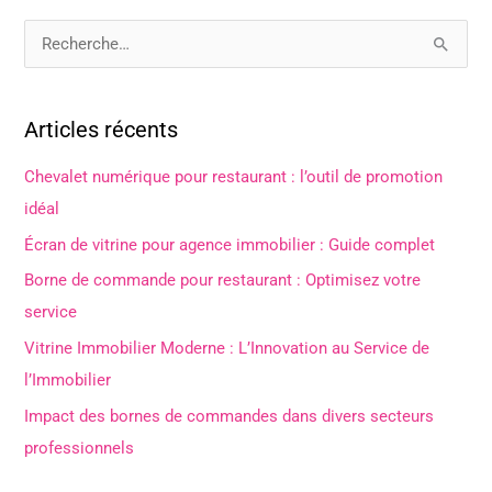
R
e
c
Articles récents
h
e
Chevalet numérique pour restaurant : l’outil de promotion
r
idéal
c
Écran de vitrine pour agence immobilier : Guide complet
h
Borne de commande pour restaurant : Optimisez votre
e
service
r
Vitrine Immobilier Moderne : L’Innovation au Service de
l’Immobilier
:
Impact des bornes de commandes dans divers secteurs
professionnels