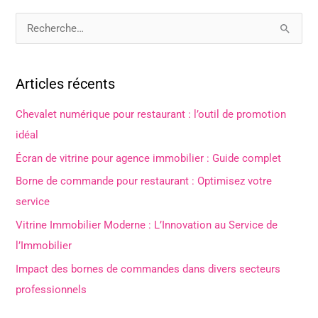
R
e
c
Articles récents
h
e
Chevalet numérique pour restaurant : l’outil de promotion
r
idéal
c
Écran de vitrine pour agence immobilier : Guide complet
h
Borne de commande pour restaurant : Optimisez votre
e
service
r
Vitrine Immobilier Moderne : L’Innovation au Service de
l’Immobilier
:
Impact des bornes de commandes dans divers secteurs
professionnels