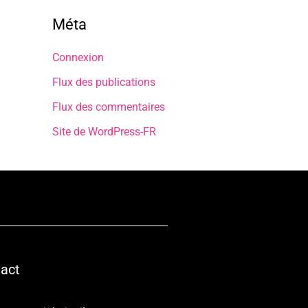
Méta
Connexion
Flux des publications
Flux des commentaires
Site de WordPress-FR
act