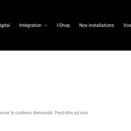
igital
Intégration
I-Shop
Nos installations
Vos
ouver le contenu demandé. Peut-être qu’une