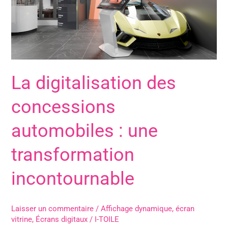
automobiles
:
une
transformation
incontournable
La digitalisation des
concessions
automobiles : une
transformation
incontournable
Laisser un commentaire
/
Affichage dynamique
,
écran
vitrine
,
Écrans digitaux
/
I-TOILE