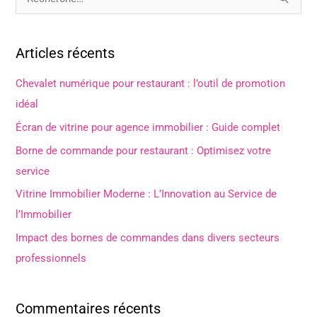
R
e
c
Articles récents
h
e
Chevalet numérique pour restaurant : l’outil de promotion
r
idéal
c
Écran de vitrine pour agence immobilier : Guide complet
h
Borne de commande pour restaurant : Optimisez votre
e
service
r
Vitrine Immobilier Moderne : L’Innovation au Service de
l’Immobilier
:
Impact des bornes de commandes dans divers secteurs
professionnels
Commentaires récents