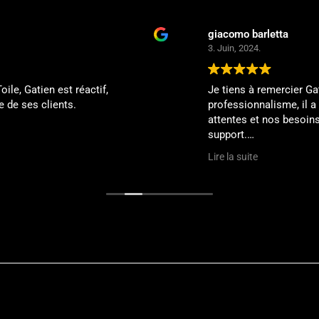
giacomo barletta
3. Juin, 2024.
f,
Je tiens à remercier Gatien pour son implica
professionnalisme, il a été à notre écoute e
attentes et nos besoins pour la personnalis
support.
Matériel de très haute qualité.
Lire la suite
Encore merci