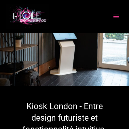
Aller
MEN
au
PRIN
contenu
Kiosk London - Entre
design futuriste et