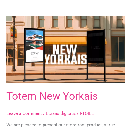
Totem
New
Yorkais
Totem New Yorkais
Leave a Comment
/
Écrans digitaux
/
I-TOILE
We are pleased to present our storefront product, a true