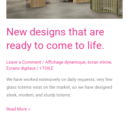
come
to
life.
New designs that are
ready to come to life.
Leave a Comment
/
Affichage dynamique
,
écran vitrine
,
Écrans digitaux
/
I-TOILE
We have worked extensively on daily requests; very few
glass totems exist on the market, so we have designed
sleek, modern, and sturdy totems.
Read More »