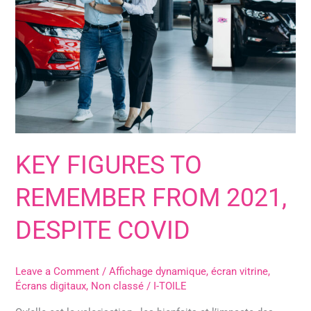
REMEMBER
FROM
2021,
DESPITE
COVID
KEY FIGURES TO
REMEMBER FROM 2021,
DESPITE COVID
Leave a Comment
/
Affichage dynamique
,
écran vitrine
,
Écrans digitaux
,
Non classé
/
I-TOILE