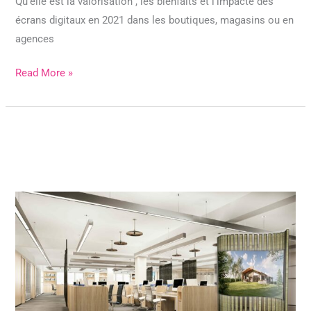
Qu’elle est la valorisation , les bienfaits et l’impacte des
écrans digitaux en 2021 dans les boutiques, magasins ou en
agences
Read More »
New
designs
that
are
ready
to