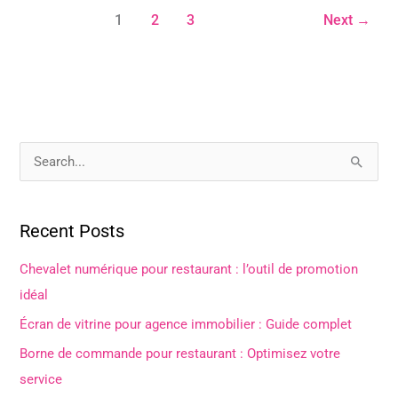
1
2
3
Next
→
S
e
a
Recent Posts
r
c
Chevalet numérique pour restaurant : l’outil de promotion
h
idéal
f
Écran de vitrine pour agence immobilier : Guide complet
o
Borne de commande pour restaurant : Optimisez votre
r
service
: