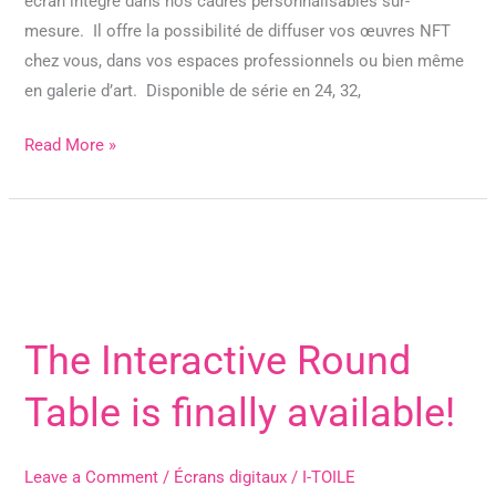
écran intégré dans nos cadres personnalisables sur-
mesure. Il offre la possibilité de diffuser vos œuvres NFT
chez vous, dans vos espaces professionnels ou bien même
en galerie d’art. Disponible de série en 24, 32,
Read More »
The Interactive Round
The
Interactive
Table is finally available!
Round
Table
is
Leave a Comment
/
Écrans digitaux
/
I-TOILE